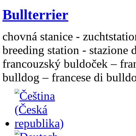
Bullterrier
chovná stanice - zuchtstatio
breeding station - stazione 
francouzský buldoček – fra
bulldog – francese di bulld