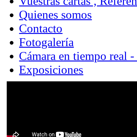
Vuestras cartas , Refere
Quienes somos
Contacto
Fotogalería
Cámara en tiempo real -
Exposiciones