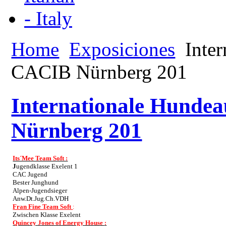
Home
Exposiciones
Inter
CACIB Nürnberg 201
Internationale Hunde
Nürnberg 201
Its´Mee Team Soft :
J
ugendklasse Exelent 1
CAC Jugend
Bester Junghund
Alpen-Jugendsieger
Anw.Dt.Jug.Ch.VDH
Fran Fine Team Soft
:
Zwischen Klasse Exelent
Quincey Jones of Energy House
: