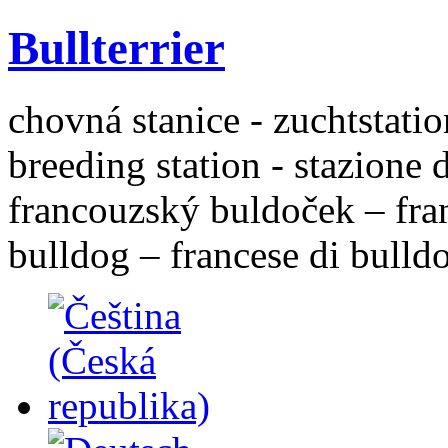
Bullterrier
chovná stanice - zuchtstatio
breeding station - stazione 
francouzský buldoček – fra
bulldog – francese di bulld