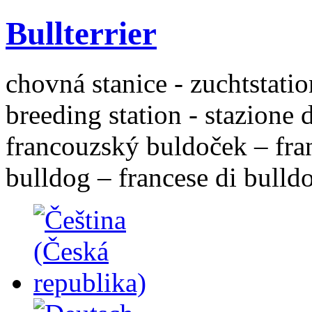
Bullterrier
chovná stanice - zuchtstatio
breeding station - stazione 
francouzský buldoček – fra
bulldog – francese di bulld