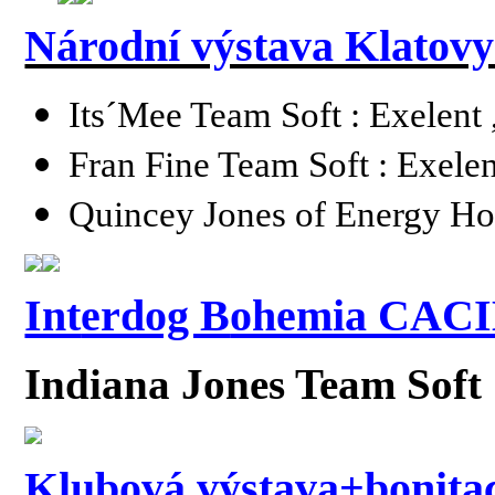
Národní výstava Klatovy
Its´Mee Team Soft : Exelent
Fran Fine Team Soft : Exelen
Quincey Jones of Energy Ho
Int
erdog B
ohemia CACIB
Indiana Jones Team Soft 
Klubová výstava+bonita