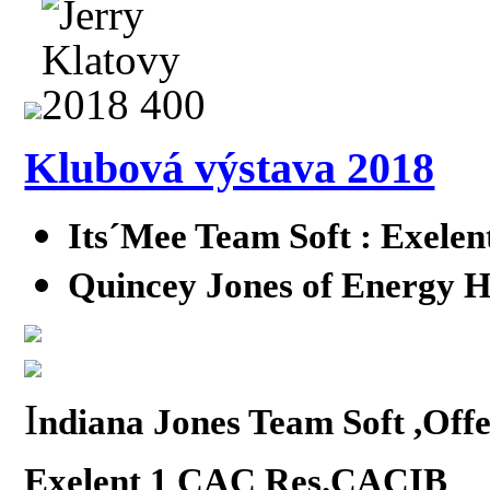
Klubová výstava 2018
Its´Mee Team Soft : Exelen
Quincey Jones of Energy H
I
ndiana Jones Team Soft ,Offe
Exelent 1 CAC Res.CACIB