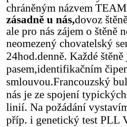
chráněným názvem TEA
zásadně u nás,
dovoz štěn
ale pro nás zájem o štěně
neomezený chovatelský se
24hod.denně. Každé štěně 
pasem,identifikačním čip
smlouvou.Francouzský buld
nás je ze spojení typickýc
linií. Na požádání vystaví
příp. i genetický test PLL 