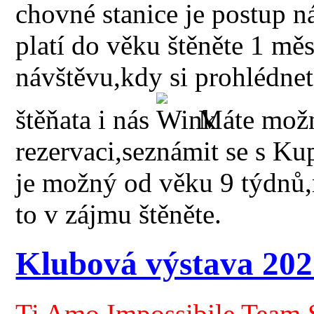
chovné stanice je postup n
platí do věku štěněte 1 m
návštěvu,kdy si prohlédnet
štěňata i nás
Máte možn
rezervaci,seznámit se s Ku
je možný od věku 9 týdnů,
to v zájmu štěněte.
Klubová výstava 20
Ti Amo Impossibile Team 