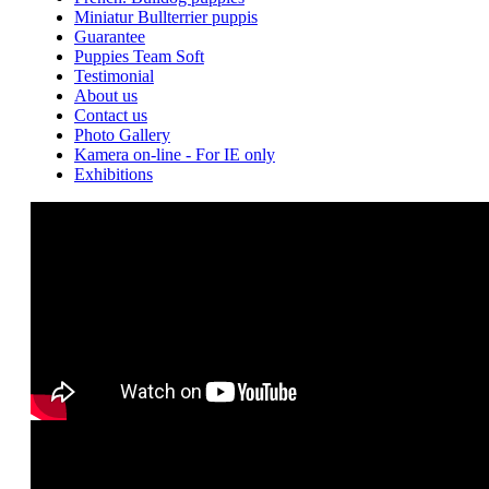
Miniatur Bullterrier puppis
Guarantee
Puppies Team Soft
Testimonial
About us
Contact us
Photo Gallery
Kamera on-line - For IE only
Exhibitions