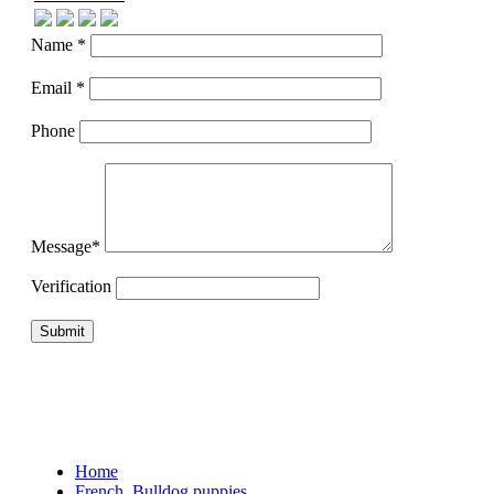
Name *
Email *
Phone
Message*
Verification
Home
French. Bulldog puppies