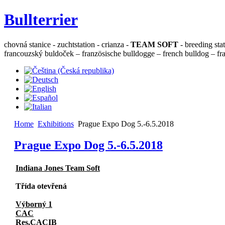
Bullterrier
chovná stanice - zuchtstation - crianza -
TEAM SOFT
- breeding sta
francouzský buldoček – französische bulldogge – french bulldog – fra
Home
Exhibitions
Prague Expo Dog 5.-6.5.2018
Prague Expo Dog 5.-6.5.2018
Indiana Jones Team Soft
Třída otevřená
Výborný 1
CAC
Res.CACIB