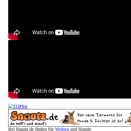
Bei Snautz.de finden Sie
Welpen
und Hunde.